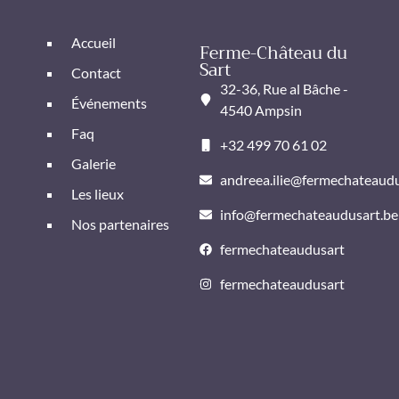
Accueil
Ferme-Château du
Sart
Contact
32-36, Rue al Bâche -
Événements
4540 Ampsin
Faq
+32 499 70 61 02
Galerie
andreea.ilie@fermechateaudu
Les lieux
info@fermechateaudusart.be
Nos partenaires
fermechateaudusart
fermechateaudusart