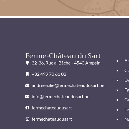
Ferme-Château du Sart
Ac
32-36, Rue al Bâche - 4540 Ampsin
Co
+32 499 70 61 02
É
andreea.ilie@fermechateaudusart.be
F
info@fermechateaudusart.be
Ga
fermechateaudusart
Le
fermechateaudusart
No