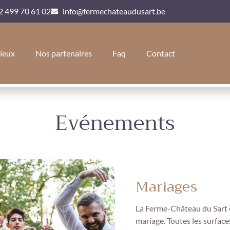
2 499 70 61 02
info@fermechateaudusart.be
lieux
Nos partenaires
Faq
Contact
Evénements
Mariages
La Ferme-Château du Sart es
mariage. Toutes les surface