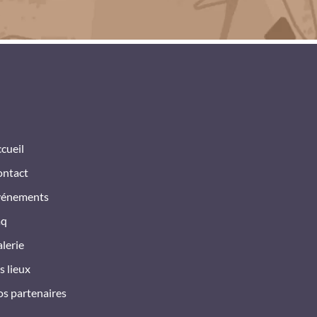
cueil
ntact
vénements
aq
lerie
s lieux
s partenaires